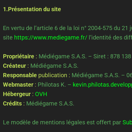
1.Présentation du site
En vertu de l’article 6 de la loi n° 2004-575 du 21
site
https://www.mediegame.fr/
l’identité des di
Propriétaire
:
Médiégame S.A.S. – Siret : 878 13
Créateur
:
Médiégame S.A.S.
Responsable
publication :
Médiégame S.A.S. – 06
Webmaster
:
Philotas K. –
kevin.philotas.devel
Hébergeur
:
OVH
Crédits
:
Médiégame S.A.S.
Le modèle de mentions légales est offert par
Sub